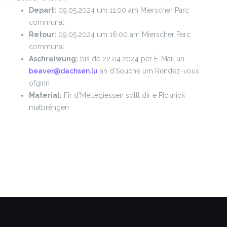
Depart:
09.05.2024 um 11:00 am Mierscher Parc
communal
Retour:
09.05.2024 um 16:00 am Mierscher Parc
communal
Aschreiwung:
bis de 22.04.2024 per E-Mail un
beaver@dachsen.lu
an d’Souche um Rendez-vous
ofginn
Material:
Fir d’Mëttegiessen sollt dir e Picknick
matbréngen