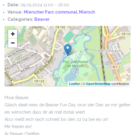
Date:
09.05.2024 11:00
–
16:00
Venue:
Mierscher Parc communal, Miersch
Categories:
Beaver
+
−
| ©
contributors
Leaflet
OpenStreetMap
Moie Beaver,
Gläich steet nees de Beaver Fun Day virun der Dier, an mir géifen
eis wënschen dass dir all mat dobäi wiert.
Also mellt iech nach schnell bis den 22.04 bei eis un!
Mir freeën eis!
Är Beaver Cheffen