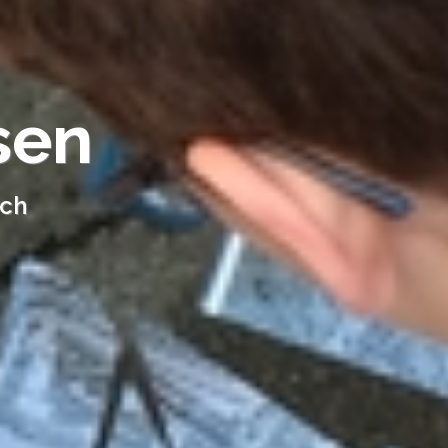
sen
ech