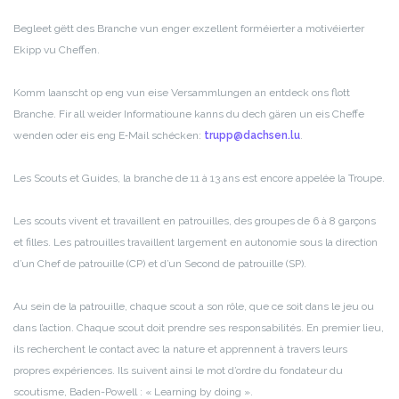
Begleet gëtt des Branche vun enger exzellent forméierter a motivéierter
Ekipp vu Cheffen.
Komm laanscht op eng vun eise Versammlungen an entdeck ons flott
Branche. Fir all weider Informatioune kanns du dech gären un eis Cheffe
wenden oder eis eng E‑Mail schécken:
trupp@dachsen.lu
.
Les Scouts et Guides, la branche de 11 à 13 ans est encore appelée la Troupe.
Les scouts vivent et travaillent en patrouilles, des groupes de 6 à 8 garçons
et filles. Les patrouilles travaillent largement en autonomie sous la direction
d’un Chef de patrouille (CP) et d’un Second de patrouille (SP).
Au sein de la patrouille, chaque scout a son rôle, que ce soit dans le jeu ou
dans l’action. Chaque scout doit prendre ses responsabilités. En premier lieu,
ils recherchent le contact avec la nature et apprennent à travers leurs
propres expériences. Ils suivent ainsi le mot d’ordre du fondateur du
scoutisme, Baden-Powell : « Learning by doing ».