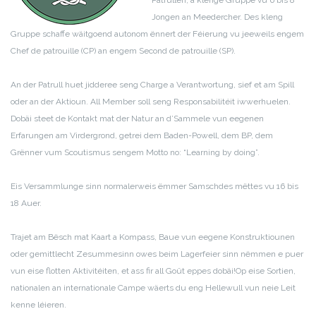
Jongen an Meedercher. Des kleng
Gruppe schaffe wäitgoend autonom ënnert der Féierung vu jeeweils engem
Chef de patrouille (CP) an engem Second de patrouille (SP).
An der Patrull huet jidderee seng Charge a Verantwortung, sief et am Spill
oder an der Aktioun. All Member soll seng Responsabilitéit iwwerhuelen.
Dobäi steet de Kontakt mat der Natur an d’Sammele vun eegenen
Erfarungen am Virdergrond, getrei dem Baden-Powell, dem BP, dem
Grënner vum Scoutismus sengem Motto no: “Learning by doing”.
Eis Versammlunge sinn normalerweis ëmmer Samschdes mëttes vu 16 bis
18 Auer.
Trajet am Bësch mat Kaart a Kompass, Baue vun eegene Konstruktiounen
oder gemittlecht Zesummesinn owes beim Lagerfeier sinn nëmmen e puer
vun eise flotten Aktivitéiten, et ass fir all Goût eppes dobäi!
Op eise Sortien,
nationalen an internationale Campe wäerts du eng Hellewull vun neie Leit
kenne léieren.