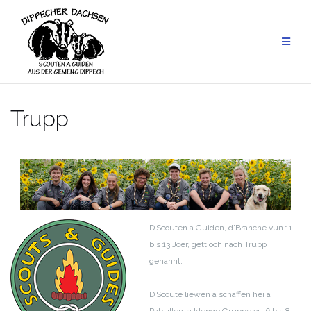
Skip
to
content
Trupp
D’Scouten a Guiden, d’Branche vun 11
bis 13 Joer, gëtt och nach Trupp
genannt.
D’Scoute liewen a schaffen hei a
Patrullen, a klenge Gruppe vu 6 bis 8