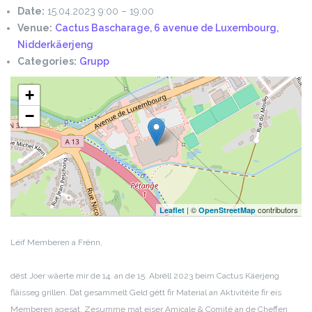
Date:
15.04.2023 9:00
–
19:00
Venue:
Cactus Bascharage, 6 avenue de Luxembourg,
Nidderkäerjeng
Categories:
Grupp
+
−
| ©
contributors
Leaflet
OpenStreetMap
Léif Memberen a Frënn,
dëst Joer wäerte mir de 14. an de 15. Abrëll 2023 beim Cactus Käerjeng
fläisseg grillen. Dat gesammelt Geld gëtt fir Material an Aktivitéite fir eis
Memberen agesat. Zesumme mat eiser Amicale & Comité an de Cheffen