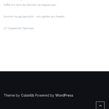
hoffe mir Iech do kënnen ze begréissen.
Kommt roueg laanscht – mir géifen eis freeën.
LP,
Dippecher Dachsen.
Theme by
Colorlib
Powered by
WordPress