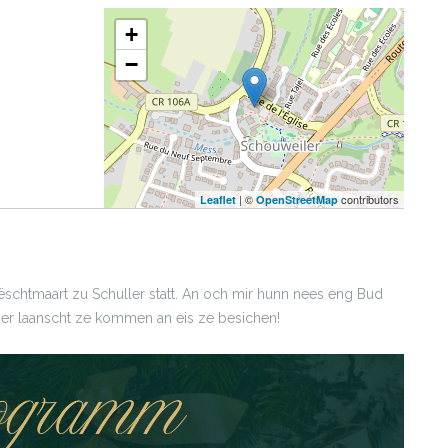
+
−
| ©
contributors
Leaflet
OpenStreetMap
rëschtmaart zu Schuller statt. An och mir hunn nees eng Bud
Kéier laanscht ze kommen an eis ze besichen!