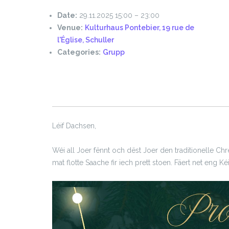
Date:
29.11.2025 15:00
–
23:00
Venue:
Kulturhaus Pontebier, 19 rue de
l'Église, Schuller
Categories:
Grupp
Léif Dachsen,
Wéi all Joer fënnt och dëst Joer den traditionelle Ch
mat flotte Saache fir iech prett stoen. Fäert net eng 