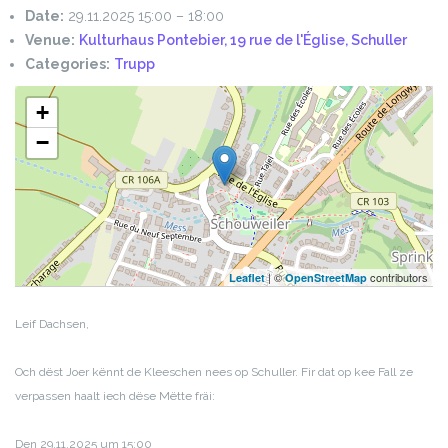
Date:
29.11.2025 15:00
–
18:00
Venue:
Kulturhaus Pontebier, 19 rue de l'Église, Schuller
Categories:
Trupp
+
−
| ©
contributors
Leaflet
OpenStreetMap
Leif Dachsen,
Och dëst Joer kënnt de Kleeschen nees op Schuller. Fir dat op kee Fall ze
verpassen haalt iech dëse Mëtte fräi:
Den 29.11.2025 um 15:00