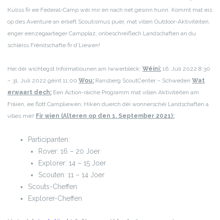
Kuliss fir ee Federal-Camp wéi mir en nach net gesinn hunn. Kommt mat eis
op des Aventure an erlieft Scoutismus puer, mat villen Outdoor-Aktivitéiten,
enger eenzegaarteger Campplaz, onbeschreiflech Landschaften an du
schléiss Frëndschafte fir d’Liewen!
Hei déi wichtegst Informatiounen am Iwwerbléck:
Wéini:
16. Juli 2022 8:30
– 31. Juli 2022 géint 11:00
Wou:
Ransberg ScoutCenter – Schweden
Wat
erwaart dech:
Een Action-räiche Programm mat villen Aktivitéiten am
Fräien, ee flott Campliewen, Hiken duerch déi wonnerschéi Landschaften a
villes méi!
Fir wien (Alteren op den 1. September 2021):
Participanten:
Rover: 16 – 20 Joer
Explorer: 14 – 15 Joer
Scouten: 11 – 14 Joer
Scouts-Cheffen
Explorer-Cheffen