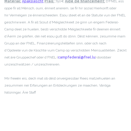
Material:
Apakslëscht
Präis:
750€
Aide de financement:
D’FNEL ass
oppe fir all Mënsch, ouni, ënnert anerem, se fir hir sozial Hierkonft oder
hir Verméigen ze ënnerscheeden. Esou steet et an de Statute vun der FNEL
geschriwwen. A fir all Scout d’Méiglechkeet ze ginn un engem Federal-
Camp deel ze huelen, besti verschidde Méiglechkeete fir deenen ënnert
d’Äerm ze gräifen, déi net esou gutt do stinn. Dëst kënnen, zesumme mam
Grupp an der FNEL, Finanzéierungshëllefen sinn, oder och nach
d’Opdeele vun de Käschte vum Camp op verschidden Mensualitéiten. Zéckt
net äre Gruppechef oder d’FNEL (
campfederal@fnel.lu
) dorobber
unzeschwätzen / unzeschreiwen.
Mir freeën eis, dech mat ob dëst onvergiessbar Rees matzehuelen an
zesummen nei Erfarungen an Entdeckungen ze maachen,
Vänliga
hälsningar,
Äre Staff