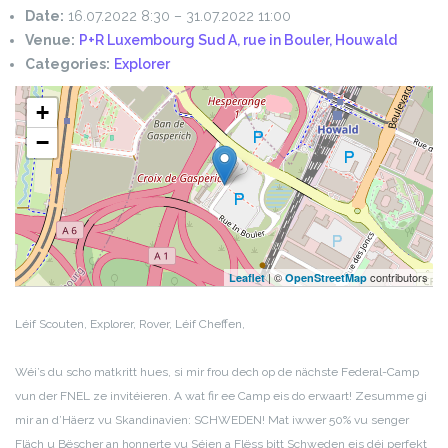
Date:
16.07.2022 8:30
–
31.07.2022 11:00
Venue:
P+R Luxembourg Sud A, rue in Bouler, Houwald
Categories:
Explorer
+
−
| ©
contributors
Leaflet
OpenStreetMap
Léif Scouten, Explorer, Rover,
Léif Cheffen,
Wéi’s du scho matkritt hues, si mir frou dech op de nächste Federal-Camp
vun der FNEL ze invitéieren. A wat fir ee Camp eis do erwaart! Zesumme gi
mir an d’Häerz vu Skandinavien: SCHWEDEN! Mat iwwer 50% vu senger
Fläch u Bëscher an honnerte vu Séien a Flëss bitt Schweden eis déi perfekt