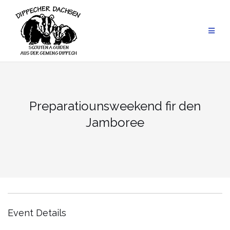
Skip
to
content
Preparatiounsweekend fir den
Jamboree
Event Details