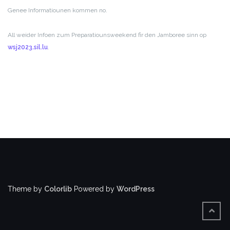
Genee Informatiounen kommen no.
All weider Infoen zum Preparatiounsweekend fir den Jamboree sinn op
wsj2023.sil.lu
.
Theme by
Colorlib
Powered by
WordPress