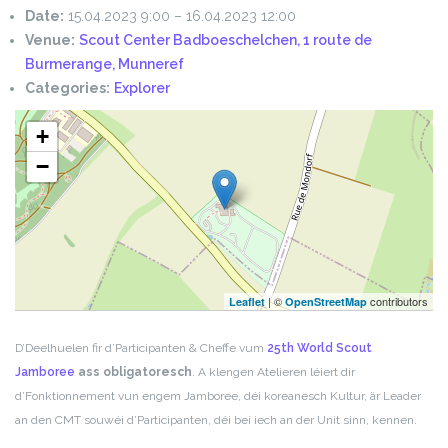
Date:
15.04.2023 9:00
–
16.04.2023 12:00
Venue:
Scout Center Badboeschelchen, 1 route de
Burmerange, Munneref
Categories:
Explorer
+
−
| ©
contributors
Leaflet
OpenStreetMap
D’Deelhuelen fir d’Participanten & Cheffe vum
25th World Scout
Jamboree
ass obligatoresch
. A klengen Atelieren léiert dir
d’Fonktionnement vun engem Jamboree, déi koreanesch Kultur, är Leader
an den CMT souwéi d’Participanten, déi bei iech an der Unit sinn, kennen.