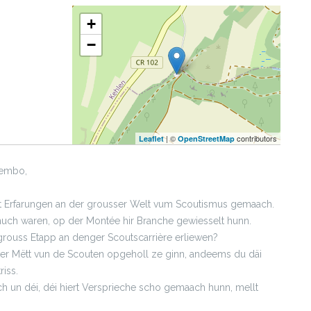
+
−
| ©
contributors
Leaflet
OpenStreetMap
Tembo,
cht Erfarungen an der grousser Welt vum Scoutismus gemaach.
genuch waren, op der Montée hir Branche gewiesselt hunn.
grouss Etapp an denger Scoutscarrière erliewen?
n der Mëtt vun de Scouten opgeholl ze ginn, andeems du däi
iss.
och un déi, déi hiert Versprieche scho gemaach hunn, mellt