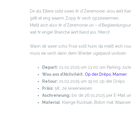
Dir als Eltere sidd owes fir d’Zeremonie, wou äert K
gëtt et eng waarm Zopp fir sech opzewiermen.
Mellt iech also fir d‘Zeremonie un – d‘Begleedungsun
wat fir enger Branche äert Kand ass. Merci!
Wann dir awer scho Froe sollt hunn da mellt iech r
muss ee sech dann dem Wieder ugepasst undoen.
Depart:
01.02.2025 um 13:00 um Parking Juck
Wou ass d’Aktivitéit:
Op der Drëps, Mamer
Retour:
01.02.2025 um 19:00 op der Drëps
Präis:
5€, ze iwwerweisen
Aschreiwung:
bis de 26.01.2025 per E-Mail u
Material
: Klenge Rucksak, Bidon mat Waasser