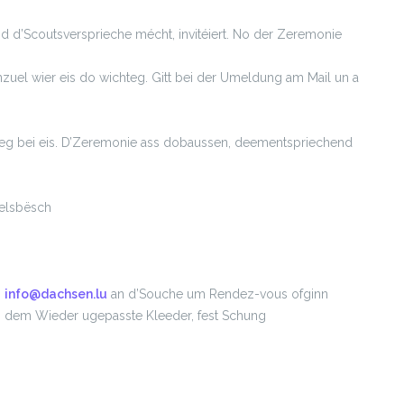
and d’Scoutsversprieche mécht, invitéiert. No der Zeremonie
zuel wier eis do wichteg. Gitt bei der Umeldung am Mail un a
oueg bei eis. D’Zeremonie ass dobaussen, deementspriechend
elsbësch
n
info@dachsen.lu
an d’Souche um Rendez-vous ofginn
, dem Wieder ugepasste Kleeder, fest Schung