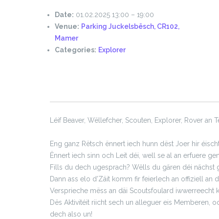
Date:
01.02.2025 13:00
–
19:00
Venue:
Parking Juckelsbësch, CR102,
Mamer
Categories:
Explorer
Léif Beaver, Wëllefcher, Scouten, Explorer, Rover an 
Eng ganz Rëtsch ënnert iech hunn dëst Joer hir éis
Ënnert iech sinn och Leit déi, well se al an erfuere 
Fills du dech ugesprach? Wëlls du gären déi nächst 
Dann ass elo d’Zäit komm fir feierlech an offiziell a
Versprieche mëss an däi Scoutsfoulard iwwerreecht kr
Dës Aktivitéit riicht sech un alleguer eis Memberen, 
dech also un!