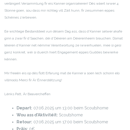
verlängert Versammlung fir eis Kanner organiséieren! Dës wäert iwwer 4
Stonne goen, sou dass mir richteg vill Zäit hunn, fir zesummen eppes
Schéines z’erliewen.
Ee wichtege Bestanddeel vun dësem Dag ass, dass d’Kanner selwer akafe
ginn a zwar fir d’Saachen, déi d’Déieren am Déierenheem brauchen. Domat
léieren d’Kanner net nëmme Verantwortung ze iwwerhuelen, mee si gesi
ganz konkret, wéi si duerch hiert Engagement eppes Guddes bewierke
kënnen.
Mir freeën eis op dës flott Erfarung mat de Kanner a soen Iech schonn elo
villmools Merci fir Är Ënnerstëtzung!
Lénks Patt,
Är Beavercheffen
Depart:
07.06.2025 um 13:00 beim Scoutshome
Wou ass d’Aktivitéit:
Scoutshome
Retour:
07.06.2025 um 17:00 beim Scoutshome
Präis:
0€