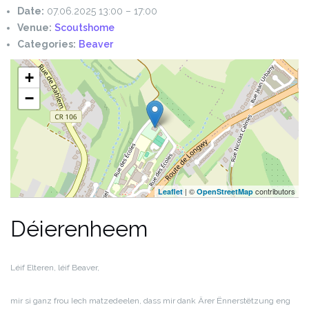
Date:
07.06.2025 13:00
–
17:00
Venue:
Scoutshome
Categories:
Beaver
+
−
| ©
contributors
Leaflet
OpenStreetMap
Déierenheem
Léif Elteren, léif Beaver,
mir si ganz frou Iech matzedeelen, dass mir dank Ärer Ënnerstëtzung eng