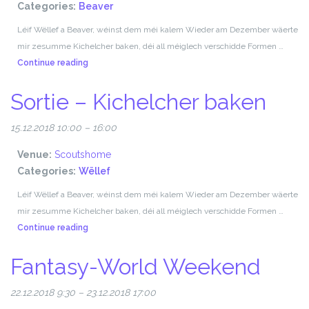
Categories:
Beaver
Léif Wëllef a Beaver, wéinst dem méi kalem Wieder am Dezember wäerte
mir zesumme Kichelcher baken, déi all méiglech verschidde Formen …
Sortie
Continue reading
–
Sortie – Kichelcher baken
Kichelcher
baken
15.12.2018 10:00
–
16:00
Venue:
Scoutshome
Categories:
Wëllef
Léif Wëllef a Beaver, wéinst dem méi kalem Wieder am Dezember wäerte
mir zesumme Kichelcher baken, déi all méiglech verschidde Formen …
Sortie
Continue reading
–
Fantasy-World Weekend
Kichelcher
baken
22.12.2018 9:30
–
23.12.2018 17:00