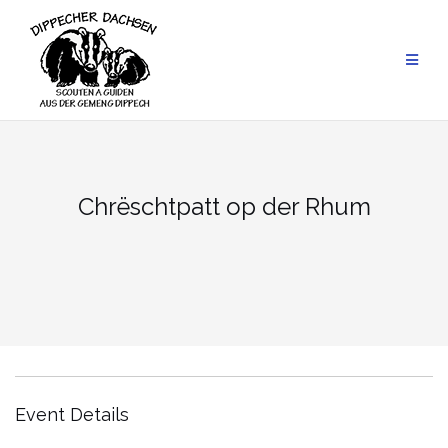
Skip
to
content
Chrëschtpatt op der Rhum
Event Details