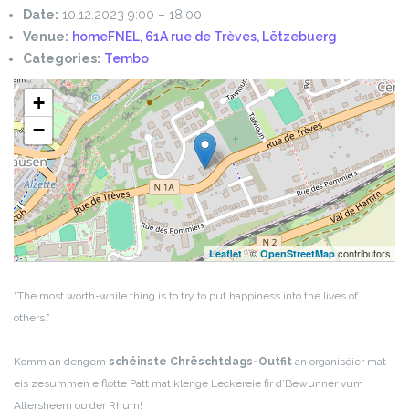
Date:
10.12.2023 9:00
–
18:00
Venue:
homeFNEL, 61A rue de Trèves, Lëtzebuerg
Categories:
Tembo
+
−
| ©
contributors
Leaflet
OpenStreetMap
“The most worth-while thing is to try to put happiness into the lives of
others.”
Komm an dengem
schéinste
Chrëschtdags
-Outfit
an organiséier mat
eis zesummen e flotte Patt mat klenge Leckereie fir d’Bewunner vum
Altersheem op der Rhum!