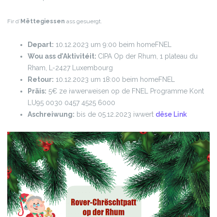
Fir d’
Mëttegiessen
ass gesuergt.
Depart:
10.12.2023 um 9:00 beim homeFNEL
Wou ass d’Aktivitéit:
CIPA Op der Rhum, 1 plateau du
Rham, L-2427 Luxembourg
Retour:
10.12.2023 um 18:00 beim homeFNEL
Präis:
5€ ze iwwerweisen op de FNEL Programme Kont
LU95 0030 0457 4525 6000
Aschreiwung:
bis de 05.12.2023 iwwert
dëse Link