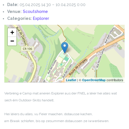
Date:
05.04.2025 14:30
–
10.04.2025 0:00
Venue:
Scoutshome
Categories:
Explorer
+
−
| ©
contributors
Leaflet
OpenStreetMap
Verbréng e Camp mat aneren Explorer aus der FNEL a léier hei alles wat
sech ëm Outdoor-Skills handelt.
Hei léiers du alles, vu Feier maachen, dobausse kachen,
am Biwak schlofen, bis op zesummen dobaussen ze iwwerliewen.