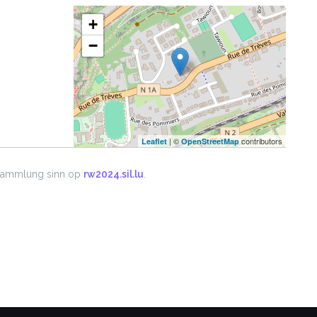
+
−
| ©
contributors
Leaflet
OpenStreetMap
rsammlung sinn op
rw2024.sil.lu
.