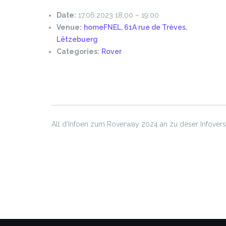
Date:
17.06.2023 18:00
–
19:00
Venue:
homeFNEL, 61A rue de Trèves,
Lëtzebuerg
Categories:
Rover
All d’Infoen zum Roverway 2024 an zu dëser Infove