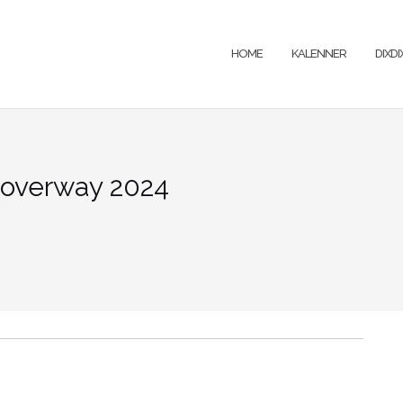
HOME
KALENNER
DIXD
 Roverway 2024