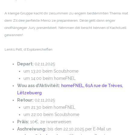
A klenge Gruppe kacht dir zesummen zu engem bestëmmten Thema mat
dem Zil dee perfekte Menü ze preparéieren. Dëse gëtt dann enger
onofhängeger Jury presentéiert. Nëmmen déi bescht kënnen d’Kachduell
gewannen!
Lenks Patt, d’Explorercheffen
Depart:
02.11.2025
um 13:20 beim Scoutshome
um 14:00 beim homeFNEL
Wou ass d’Aktivitéit:
homeFNEL, 61A rue de Trèves,
Lëtzebuerg
Retour:
02.11.2025
um 21:30 beim homeFNEL
um 22:00 beim Scoutshome
Präis:
10€, ze iwwerweisen
Aschreiwung:
bis den 22.10.2025 per E-Mail un