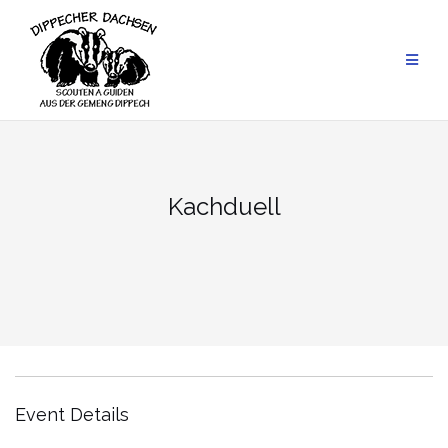
Skip
to
content
Kachduell
Event Details