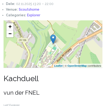
Date:
02.11.2025 13:20
–
22:00
Venue:
Scoutshome
Categories:
Explorer
+
−
| ©
contributors
Leaflet
OpenStreetMap
Kachduell
vun der FNEL
Leif Explorer,