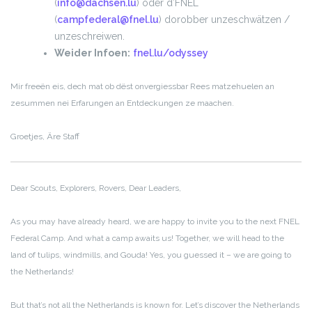
(
info@dachsen.lu
) oder d’FNEL
(
campfederal@fnel.lu
) dorobber unzeschwätzen /
unzeschreiwen.
Weider Infoen:
fnel.lu/odyssey
Mir freeën eis, dech mat ob dëst onvergiessbar Rees matzehuelen an
zesummen nei Erfarungen an Entdeckungen ze maachen.
Groetjes
, Äre Staff
Dear Scouts, Explorers, Rovers,
Dear Leaders,
As you may have already heard, we are happy to invite you to the next FNEL
Federal Camp. And what a camp awaits us! Together, we will head to the
land of tulips, windmills, and Gouda! Yes, you guessed it – we are going to
the Netherlands!
But that’s not all the Netherlands is known for. Let’s discover the Netherlands