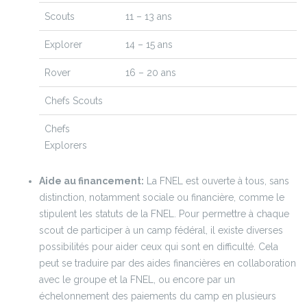
Scouts
11 – 13 ans
Explorer
14 – 15 ans
Rover
16 – 20 ans
Chefs Scouts
Chefs
Explorers
Aide au financement:
La FNEL est ouverte à tous, sans
distinction, notamment sociale ou financière, comme le
stipulent les statuts de la FNEL. Pour permettre à chaque
scout de participer à un camp fédéral, il existe diverses
possibilités pour aider ceux qui sont en difficulté. Cela
peut se traduire par des aides financières en collaboration
avec le groupe et la FNEL, ou encore par un
échelonnement des paiements du camp en plusieurs