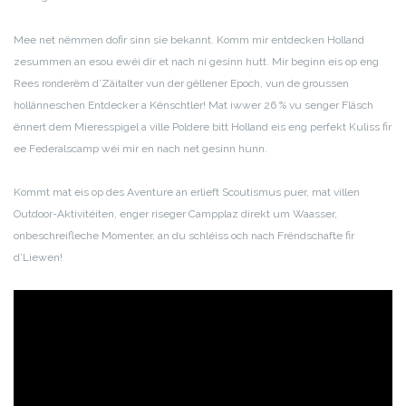
Mee net nëmmen dofir sinn sie bekannt. Komm mir entdecken Holland
zesummen an esou ewéi dir et nach ni gesinn hutt. Mir beginn eis op eng
Rees ronderëm d’Zäitalter vun der gëllener Epoch, vun de groussen
hollänneschen Entdecker a Kënschtler! Mat iwwer 26 % vu senger Fläsch
ënnert dem Mieresspigel a ville Poldere bitt Holland eis eng perfekt Kuliss fir
ee Federalscamp wéi mir en nach net gesinn hunn.
Kommt mat eis op des Aventure an erlieft Scoutismus puer, mat villen
Outdoor-Aktivitéiten, enger riseger Campplaz direkt um Waasser,
onbeschreifleche Momenter, an du schléiss och nach Frëndschafte fir
d’Liewen!