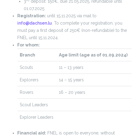
3
deposit: 150€, due 21.05.2025, refundable until
01.07.2025
Registration:
until 15.11.2025 via mail to
info@dachsen.lu
. To complete your registration, you
must pay a first deposit of 250€ (non-refundable) to the
FNEL until 15.11.2024.
For whom:
Branch
Age limit (age as of 01.09.2024)
Scouts
11 – 13 years
Explorers
14 – 15 years
Rovers
16 – 20 years
Scout Leaders
Explorer Leaders
Financial aid:
FNEL is open to everyone, without