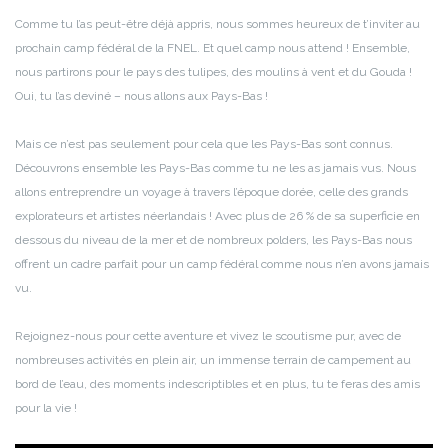
Comme tu l’as peut-être déjà appris, nous sommes heureux de t’inviter au
prochain camp fédéral de la FNEL. Et quel camp nous attend ! Ensemble,
nous partirons pour le pays des tulipes, des moulins à vent et du Gouda !
Oui, tu l’as deviné – nous allons aux Pays-Bas !
Mais ce n’est pas seulement pour cela que les Pays-Bas sont connus.
Découvrons ensemble les Pays-Bas comme tu ne les as jamais vus. Nous
allons entreprendre un voyage à travers l’époque dorée, celle des grands
explorateurs et artistes néerlandais ! Avec plus de 26 % de sa superficie en
dessous du niveau de la mer et de nombreux polders, les Pays-Bas nous
offrent un cadre parfait pour un camp fédéral comme nous n’en avons jamais
vu.
Rejoignez-nous pour cette aventure et vivez le scoutisme pur, avec de
nombreuses activités en plein air, un immense terrain de campement au
bord de l’eau, des moments indescriptibles et en plus, tu te feras des amis
pour la vie !