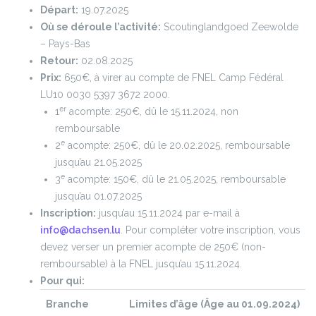
Départ:
19.07.2025
Où se déroule l’activité:
Scoutinglandgoed Zeewolde
– Pays-Bas
Retour:
02.08.2025
Prix:
650€, à virer au compte de FNEL Camp Fédéral
LU10 0030 5397 3672 2000.
er
1
acompte: 250€, dû le 15.11.2024, non
remboursable
e
2
acompte: 250€, dû le 20.02.2025, remboursable
jusqu’au 21.05.2025
e
3
acompte: 150€, dû le 21.05.2025, remboursable
jusqu’au 01.07.2025
Inscription:
jusqu’au 15.11.2024 par e-mail à
info@dachsen.lu
. Pour compléter votre inscription, vous
devez verser un premier acompte de 250€ (non-
remboursable) à la FNEL jusqu’au 15.11.2024.
Pour qui:
Branche
Limites d’âge (Âge au 01.09.2024)