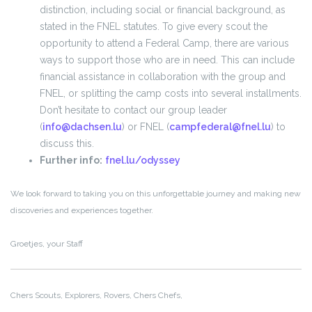
distinction, including social or financial background, as
stated in the FNEL statutes. To give every scout the
opportunity to attend a Federal Camp, there are various
ways to support those who are in need. This can include
financial assistance in collaboration with the group and
FNEL, or splitting the camp costs into several installments.
Don’t hesitate to contact our group leader
(
info@dachsen.lu
) or FNEL (
campfederal@fnel.lu
) to
discuss this.
Further info:
fnel.lu/odyssey
We look forward to taking you on this unforgettable journey and making new
discoveries and experiences together.
Groetjes
, your Staff
Chers Scouts, Explorers, Rovers,
Chers Chefs,