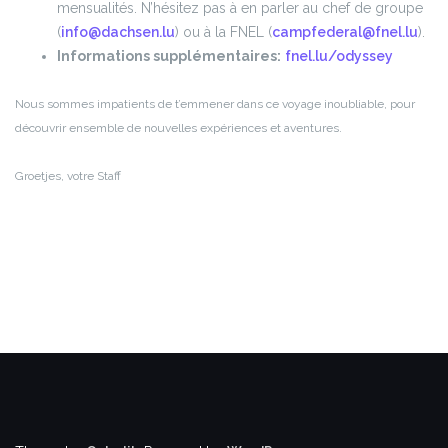
mensualités. N’hésitez pas à en parler au chef de groupe
(
info@dachsen.lu
) ou à la FNEL (
campfederal@fnel.lu
).
Informations supplémentaires:
fnel.lu/odyssey
Nous sommes impatients de t’emmener dans ce voyage inoubliable, pour
découvrir ensemble de nouvelles expériences et aventures.
Groetjes
, votre Staff