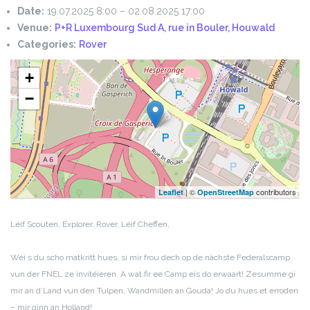
Date:
19.07.2025 8:00
–
02.08.2025 17:00
Venue:
P+R Luxembourg Sud A, rue in Bouler, Houwald
Categories:
Rover
+
−
| ©
contributors
Leaflet
OpenStreetMap
Léif Scouten, Explorer, Rover,
Léif Cheffen,
Wéi s du scho matkritt hues, si mir frou dech op de nächste Federalscamp
vun der FNEL ze invitéieren. A wat fir ee Camp eis do erwaart! Zesumme gi
mir an d’Land vun den Tulpen, Wandmillen an Gouda! Jo du hues et erroden
– mir ginn an Holland!