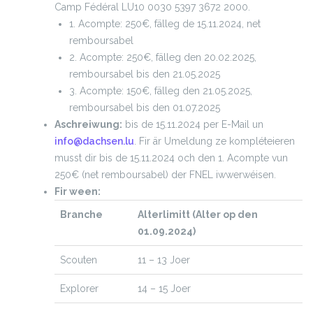
Camp Fédéral LU10 0030 5397 3672 2000.
1. Acompte: 250€, fälleg de 15.11.2024, net
remboursabel
2. Acompte: 250€, fälleg den 20.02.2025,
remboursabel bis den 21.05.2025
3. Acompte: 150€, fälleg den 21.05.2025,
remboursabel bis den 01.07.2025
Aschreiwung:
bis de 15.11.2024 per E-Mail un
info@dachsen.lu
. Fir är Umeldung ze kompléteieren
musst dir bis de 15.11.2024 och den 1. Acompte vun
250€ (net remboursabel) der FNEL iwwerwéisen.
Fir ween:
Branche
Alterlimitt (Alter op den
01.09.2024)
Scouten
11 – 13 Joer
Explorer
14 – 15 Joer