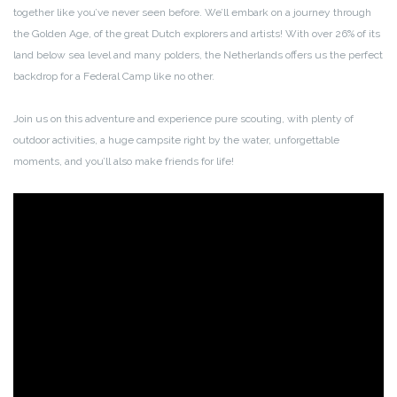
together like you’ve never seen before. We’ll embark on a journey through
the Golden Age, of the great Dutch explorers and artists! With over 26% of its
land below sea level and many polders, the Netherlands offers us the perfect
backdrop for a Federal Camp like no other.
Join us on this adventure and experience pure scouting, with plenty of
outdoor activities, a huge campsite right by the water, unforgettable
moments, and you’ll also make friends for life!