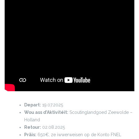
Depart:
19.07.2025
Wou ass d’Aktivitéit:
Scoutinglandgoed Zeewolde –
Holland
Retour:
02.08.2025
Präis:
650€, ze iwwerweisen op de Konto FNEL