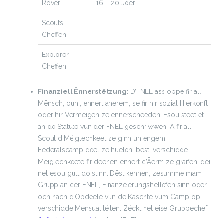
Rover
16 – 20 Joer
Scouts-
Cheffen
Explorer-
Cheffen
Finanziell Ënnerstëtzung:
D’FNEL ass oppe fir all
Mënsch, ouni, ënnert anerem, se fir hir sozial Hierkonft
oder hir Verméigen ze ënnerscheeden. Esou steet et
an de Statute vun der FNEL geschriwwen. A fir all
Scout d’Méiglechkeet ze ginn un engem
Federalscamp deel ze huelen, besti verschidde
Méiglechkeete fir deenen ënnert d’Äerm ze gräifen, déi
net esou gutt do stinn. Dëst kënnen, zesumme mam
Grupp an der FNEL, Finanzéierungshëllefen sinn oder
och nach d’Opdeele vun de Käschte vum Camp op
verschidde Mensualitéiten. Zéckt net eise Gruppechef