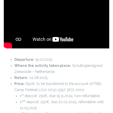
Departure:
19.07.2025
Where the activity takes place:
Scoutinglandgoed
Zeewolde – Netherlands
Return:
02.08.2025
Price:
650€, to be transferred to the account of FNEL
Camp Fédéral LU10 0030 5397 3672 2000.
st
1
deposit: 250€, due 15.11.2024, non-refundable
nd
2
deposit: 250€, due 20.02.2025, refundable until
21.05.2025
rd