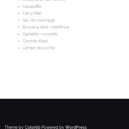
Casquette
Carry-Mat
Sac de couchage
Brosse à dent + dentifrice
Gamelle + couverts
Gourde d’eau
Lampe de poche
Theme by
Colorlib
Powered by
WordPress