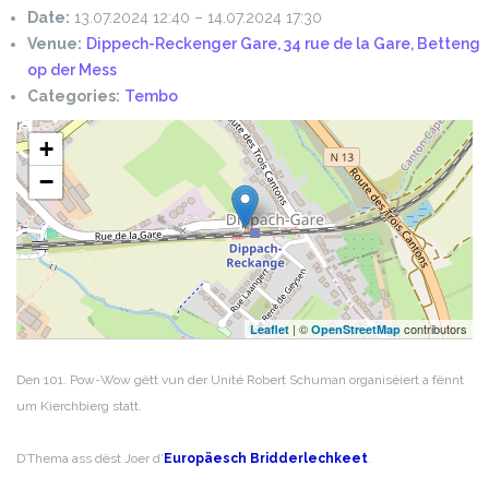
Date:
13.07.2024 12:40
–
14.07.2024 17:30
Venue:
Dippech-Reckenger Gare, 34 rue de la Gare, Betteng
op der Mess
Categories:
Tembo
+
−
| ©
contributors
Leaflet
OpenStreetMap
Den 101. Pow-Wow gëtt vun der Unité Robert Schuman
organiséiert a fënnt
um Kierchbierg statt.
D’Thema ass dëst Joer d’
Europäesch Bridderlechkeet
.