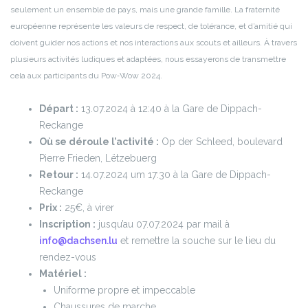
seulement un ensemble de pays, mais une grande famille. La fraternité
européenne représente les valeurs de respect, de tolérance, et d’amitié qui
doivent guider nos actions et nos interactions aux scouts et ailleurs. À travers
plusieurs activités ludiques et adaptées, nous essayerons de transmettre
cela aux participants du Pow‑Wow 2024.
Départ :
13.07.2024 à 12:40 à la Gare de Dippach-
Reckange
Où se déroule l’activité :
Op der Schleed, boulevard
Pierre Frieden, Lëtzebuerg
Retour :
14.07.2024 um 17:30 à la Gare de Dippach-
Reckange
Prix :
25€, à virer
Inscription :
jusqu’au 07.07.2024 par mail à
info@dachsen.lu
et remettre la souche sur le lieu du
rendez-vous
Matériel :
Uniforme propre et impeccable
Chaussures de marche