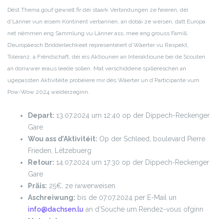
Dëst Thema gouf gewielt fir déi staark Verbindungen ze feieren, déi
d’Länner vun eisem Kontinent verbannen, an dobäi ze weisen, datt Europa
net nëmmen eng Sammlung vu Länner ass, mee eng grouss Famill.
D’europäesch Bridderlechkeet representéiert d’Wäerter vu Respekt,
Toleranz, a Frëndschaft, déi eis Aktiounen an Interaktioune bei de Scouten
an doriwwer eraus leede sollen. Mat verschiddene spillereschen an
ugepassten Aktivitéite probéiere mir dës Wäerter un d’Participante vum
Pow‑Wow 2024 weiderzeginn.
Depart:
13.07.2024 um 12:40 op der Dippech-Reckenger
Gare
Wou ass d’Aktivitéit:
Op der Schleed, boulevard Pierre
Frieden, Lëtzebuerg
Retour:
14.07.2024 um 17:30 op der Dippech-Reckenger
Gare
Präis:
25€, ze iwwerweisen
Aschreiwung
:
bis de 07.07.2024 per E-Mail un
info@dachsen.lu
an d’Souche um Rendez-vous ofginn