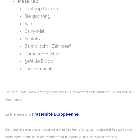
Material:
tipptopp Uniform
Biergschong
Kap
Carry-Mat
Schlofsak
Zännbiischt + Zännseef
Gamelle + Besteck
gefëllte Bidon
Täscheluucht
Le 101e Pow-Wow est organisé par
l’Unité Robert Schuman et il aura lieu au
Kirchberg.
Le thème est la
Fraternité Européenne
.
Ce thème a été choisi pour célébrer les liens forts qui unissent les pays de
notre continent, tout en mettant en lumière que l’Europe n’est pas