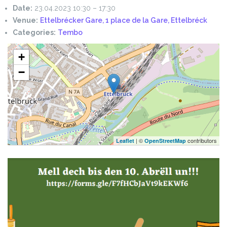
Date:
23.04.2023 10:30
–
17:30
Venue:
Ettelbrécker Gare, 1 place de la Gare, Ettelbréck
Categories:
Tembo
+
−
| ©
contributors
Leaflet
OpenStreetMap