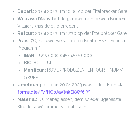
Depart:
23.04.2023 um 10:30 op der Ettelbrécker Gare
Wou ass d’Aktivitéit:
Iergendwou am déiwen Norden.
Villäicht kriss de et jo erroden…
Retour:
23.04.2023 um 17:30 op der Ettelbrécker Gare
Präis:
7€, ze iwwerweisen op de Konto “FNEL Scouten
Programm”
IBAN:
LU95 0030 0457 4525 6000
BIC:
BGLLLULL
Mentioun:
ROVERPRODUZENTENTOUR – NUMM-
GRUPP
Umeldung:
bis den 20.04.2023 iwwert dëst Formular:
forms.gle/F7fHCbJaVt9kEKWf6
Material:
Däi Mëttegiessen, dem Wieder ugepasste
Kleeder a wéi ëmmer vill gutt Laun!