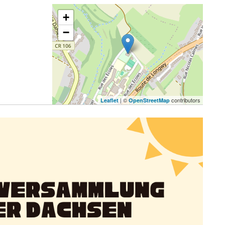
+
−
| ©
contributors
Leaflet
OpenStreetMap