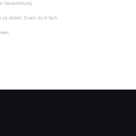
nger Versammlung.
e stellen. Si sinn do fir Iech.
iwen.