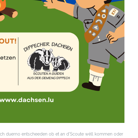
ech duerno entscheeden ob et an d’Scoute wëll kommen oder