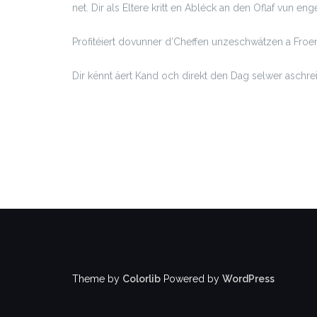
net. Dir als Eltere kritt en Abléck an den Oflaf vun e
Profitéiert dovunner d’Cheffen unzeschwätzen a Froen z
Dir kënnt äert Kand och direkt den Dag selwer aschre
Theme by
Colorlib
Powered by
WordPress