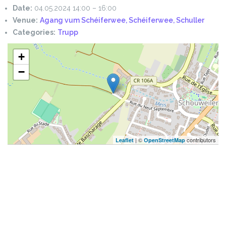
Date:
04.05.2024 14:00
–
16:00
Venue:
Agang vum Schéiferwee, Schéiferwee, Schuller
Categories:
Trupp
+
−
| ©
contributors
Leaflet
OpenStreetMap