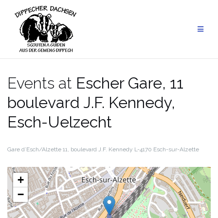
Skip
to
content
Events at
Escher Gare, 11
boulevard J.F. Kennedy,
Esch-Uelzecht
Gare d’Esch/Alzette
11, boulevard J.F. Kennedy
L-4170 Esch-sur-Alzette
+
−