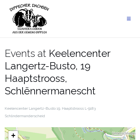
Skip
to
content
Events at
Keelencenter
Langertz-Busto, 19
Haaptstrooss,
Schlënnermanescht
Keelencenter Langertz-Busto
19, Haaptstrooss
L-9183
Schlindermanderscheid
+