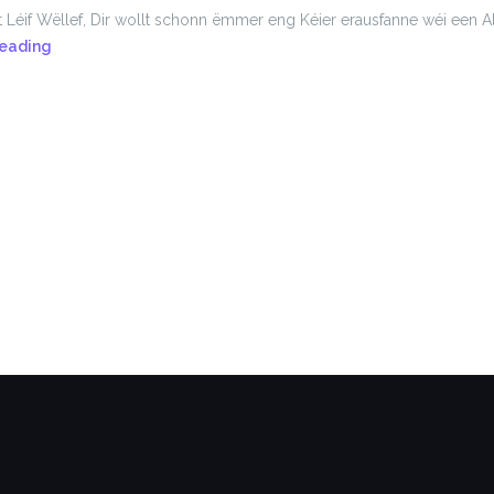
Léif Wëllef, Dir wollt schonn ëmmer eng Kéier erausfanne wéi een Alp
Alpaka-
reading
Sortie