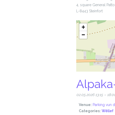
4, square General Patt
L-8443 Steinfort
+
−
Alpaka
02.05.2026 13:15
–
18:0
Venue:
Parking vun d
Categories:
Wëllef