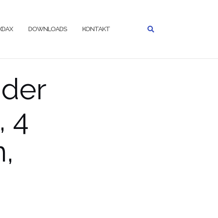
IXDAX
DOWNLOADS
KONTAKT
 der
 4
,