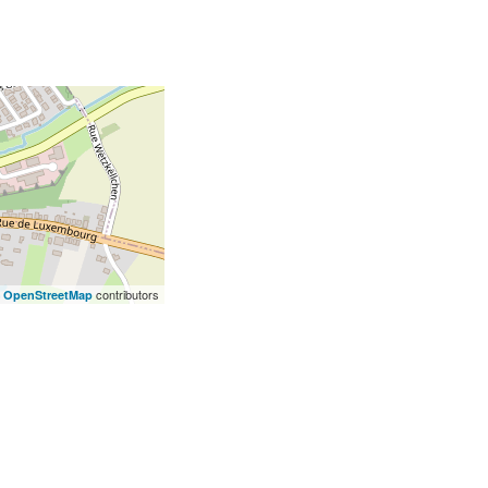
©
contributors
OpenStreetMap