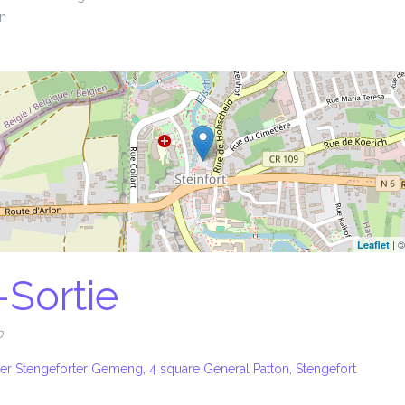
on
| 
Leaflet
-Sortie
0
er Stengeforter Gemeng, 4 square General Patton, Stengefort