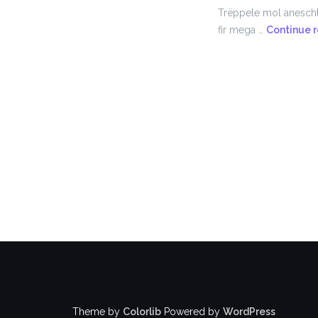
Trëppele mol anescht 
fir mega …
Continue 
Theme by
Colorlib
Powered by
WordPress