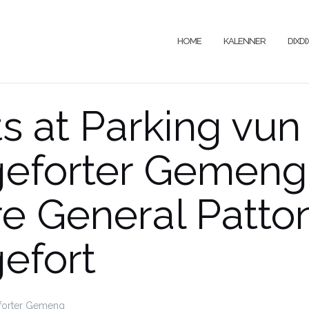
HOME
KALENNER
DIXD
s at
Parking vun
eforter Gemeng,
e General Patton
efort
eforter Gemeng