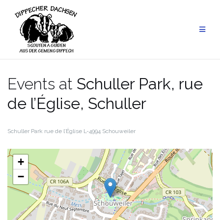
Skip
to
content
Events at
Schuller Park, rue
de l’Église, Schuller
Schuller Park
rue de l’Église
L-4994 Schouweiler
+
−