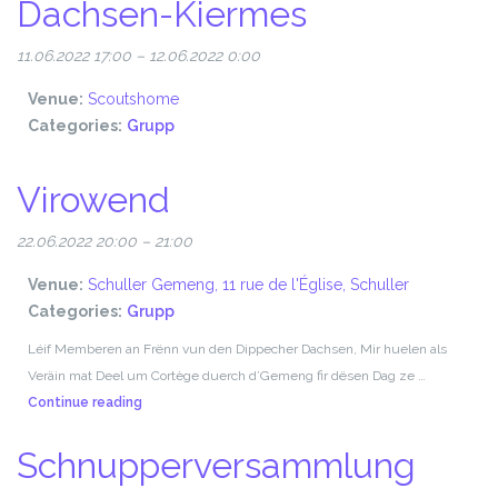
Dachsen-Kiermes
11.06.2022 17:00
–
12.06.2022 0:00
Venue:
Scoutshome
Categories:
Grupp
Virowend
22.06.2022 20:00
–
21:00
Venue:
Schuller Gemeng, 11 rue de l'Église, Schuller
Categories:
Grupp
Léif Memberen an Frënn vun den Dippecher Dachsen, Mir huelen als
Veräin mat Deel um Cortège duerch d’Gemeng fir dësen Dag ze …
Virowend
Continue reading
Schnupperversammlung