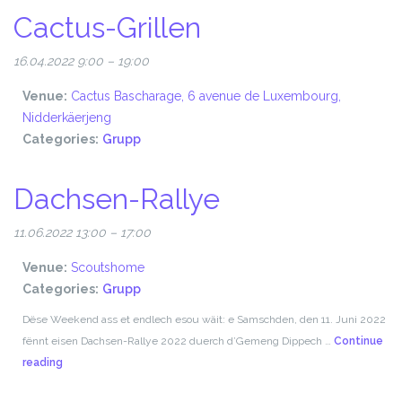
Cactus-Grillen
16.04.2022 9:00
–
19:00
Venue:
Cactus Bascharage, 6 avenue de Luxembourg,
Nidderkäerjeng
Categories:
Grupp
Dachsen-Rallye
11.06.2022 13:00
–
17:00
Venue:
Scoutshome
Categories:
Grupp
Dëse Weekend ass et endlech esou wäit: e Samschden, den 11. Juni 2022
fënnt eisen Dachsen-Rallye 2022 duerch d’Gemeng Dippech …
Continue
Dachsen-
reading
Rallye