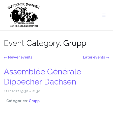
Skip
to
content
Event Category:
Grupp
←
Newer events
Later events
→
Assemblée Générale
Dippecher Dachsen
11.11.2021 19:30
–
21:30
Categories:
Grupp