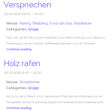
Verspriechen
05.02.2022 14:00
–
20:00
Venue:
Parking Tëtelbierg, Fond-de-Gras, Nidderkuer
Categories:
Grupp
Präis: 5€, op der Plaz ze bezuelenPlaz vum Retour:Parking vum Stade du
Thillenberg, rue de l’Hôpital, Déifferdeng Rendez-vous fir d‘Elteren: …
Verspriechen
Continue reading
Holz rafen
05.03.2022 9:00
–
15:00
Venue:
Scoutshome
Categories:
Grupp
Ab 10:00, de 5. Mäerz 2022, passéieren d’Dachsen an d’Amicale vun de
Pompjeeën duerch d’Gemeng Dippech fir natierlecht Brennmaterial (ouni …
Holz
Continue reading