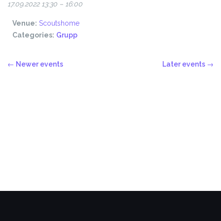
17.09.2022 13:30
–
16:00
Venue:
Scoutshome
Categories:
Grupp
←
Newer events
Later events
→