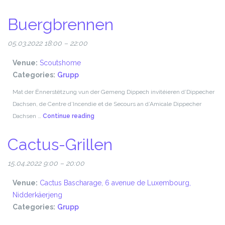
rafen
Buergbrennen
05.03.2022 18:00
–
22:00
Venue:
Scoutshome
Categories:
Grupp
Mat der Ënnerstëtzung vun der Gemeng Dippech invitéieren d’Dippecher
Dachsen, de Centre d’Incendie et de Secours an d’Amicale Dippecher
Buergbrennen
Dachsen …
Continue reading
Cactus-Grillen
15.04.2022 9:00
–
20:00
Venue:
Cactus Bascharage, 6 avenue de Luxembourg,
Nidderkäerjeng
Categories:
Grupp