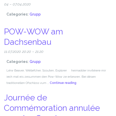
04
–
07.04.2020
Categories:
Grupp
POW-WOW am
Dachsenbau
11.07.2020 20:20
–
21:20
Categories:
Grupp
Léiw Beaver, Wëllefcher, Scouten, Explorer heimadder invitéiere mir
iech mat eis zesummen den Pow-Wow ze erliewen. Bei dësen
POW-
traditionellen Ofschloss vum …
Continue reading
WOW
Journée de
am
Dachsenbau
Commémoration annulée