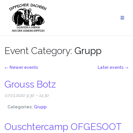
Skip
to
content
Event Category:
Grupp
←
Newer events
Later events
→
Grouss Botz
07.03.2020 9:30
–
14:30
Categories:
Grupp
Ouschtercamp OFGESOOT