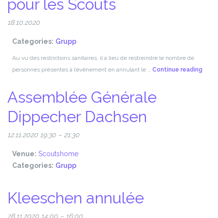
pour les Scouts
18.10.2020
Categories:
Grupp
Au vu des restrictions sanitaires, il a lieu de restreindre le nombre de
Journ
personnes présentes à l’événement en annulant le …
Continue reading
de
Assemblée Générale
Comm
annul
Dippecher Dachsen
pour
les
12.11.2020 19:30
–
21:30
Scout
Venue:
Scoutshome
Categories:
Grupp
Kleeschen annulée
28.11.2020 14:00
–
16:00