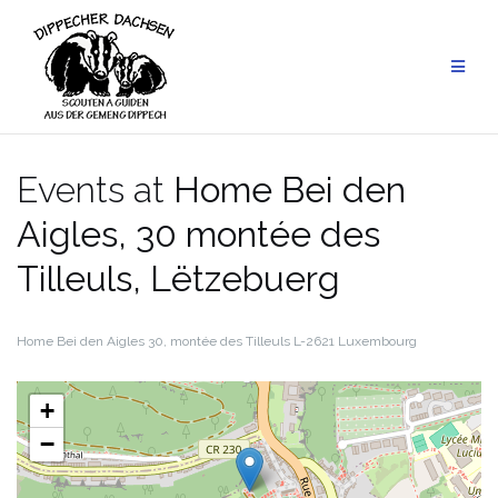
Skip
to
content
Events at
Home Bei den
Aigles, 30 montée des
Tilleuls, Lëtzebuerg
Home Bei den Aigles
30, montée des Tilleuls
L-2621 Luxembourg
+
−