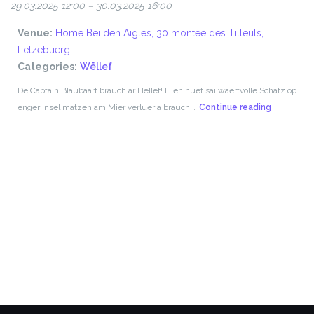
29.03.2025 12:00
–
30.03.2025 16:00
Venue:
Home Bei den Aigles, 30 montée des Tilleuls,
Lëtzebuerg
Categories:
Wëllef
De Captain Blaubaart brauch är Hëllef! Hien huet säi wäertvolle Schatz op
Piraten-
enger Insel matzen am Mier verluer a brauch …
Continue reading
Schatzsuc
Weekend