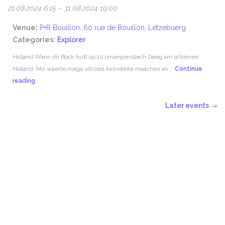
21.08.2024 6:15
–
31.08.2024 19:00
Venue:
P+R Bouillon, 60 rue de Bouillon, Lëtzebuerg
Categories:
Explorer
Holland Wann dir Bock hutt op 10 onvergiesslech Deeg am schéinen
Holland. Mir wäerte mega vill cool Aktivitéite maachen an …
Continue
Summercamp
reading
Later events
→