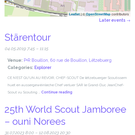
| ©
contributors
Leaflet
OpenStreetMap
Later events
→
Stärentour
04.05.2019 7:45
–
11:15
Venue:
P+R Bouillon, 60 rue de Bouillon, Lëtzebuerg
Categories:
Explorer
CE N’EST QU’UN AU REVOIR, CHEF-SCOUT De lëtzebuerger Scoutissem
huet en aussergewéinleche Chef verluer SAR le Grand-Duc JeanChef-
Stärentour
Scout vu Scouting …
Continue reading
25th World Scout Jamboree
– ouni Norees
31.07.2023 8:00
–
12.08.2023 20:30