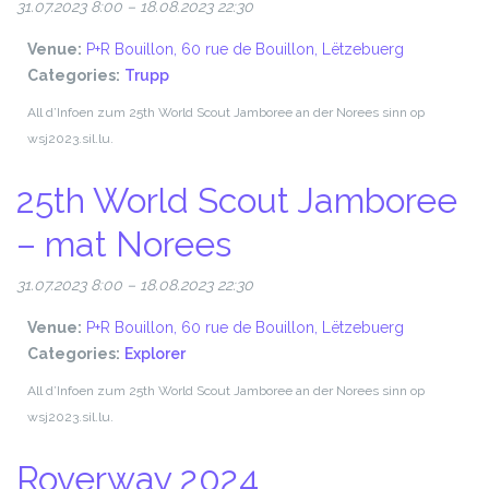
31.07.2023 8:00
–
18.08.2023 22:30
Venue:
P+R Bouillon, 60 rue de Bouillon, Lëtzebuerg
Categories:
Trupp
All d’Infoen zum 25th World Scout Jamboree an der Norees sinn op
wsj2023.sil.lu.
25th World Scout Jamboree
– mat Norees
31.07.2023 8:00
–
18.08.2023 22:30
Venue:
P+R Bouillon, 60 rue de Bouillon, Lëtzebuerg
Categories:
Explorer
All d’Infoen zum 25th World Scout Jamboree an der Norees sinn op
wsj2023.sil.lu.
Roverway 2024