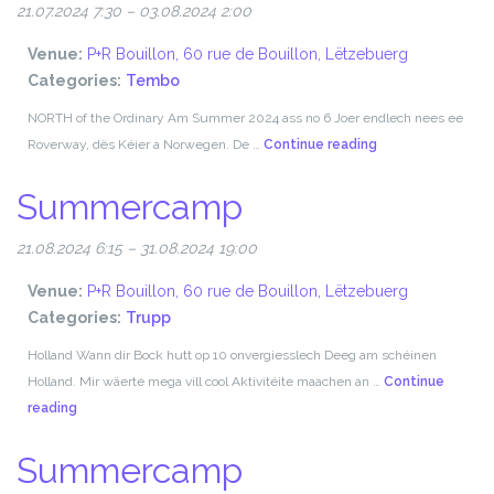
21.07.2024 7:30
–
03.08.2024 2:00
Venue:
P+R Bouillon, 60 rue de Bouillon, Lëtzebuerg
Categories:
Tembo
NORTH of the Ordinary Am Summer 2024 ass no 6 Joer endlech nees ee
Roverway
Roverway, dës Kéier a Norwegen. De …
Continue reading
2024
Summercamp
21.08.2024 6:15
–
31.08.2024 19:00
Venue:
P+R Bouillon, 60 rue de Bouillon, Lëtzebuerg
Categories:
Trupp
Holland Wann dir Bock hutt op 10 onvergiesslech Deeg am schéinen
Holland. Mir wäerte mega vill cool Aktivitéite maachen an …
Continue
Summercamp
reading
Summercamp