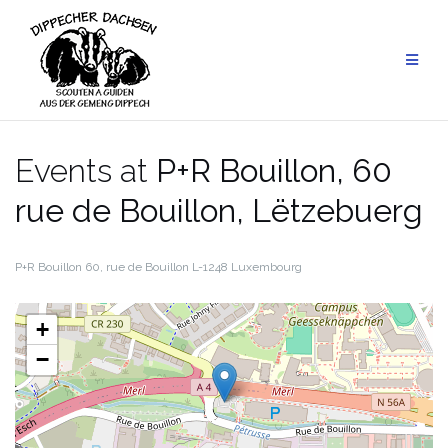
Skip
to
content
Events at
P+R Bouillon, 60
rue de Bouillon, Lëtzebuerg
P+R Bouillon
60, rue de Bouillon
L-1248 Luxembourg
+
−