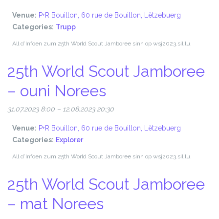
Venue:
P+R Bouillon, 60 rue de Bouillon, Lëtzebuerg
Categories:
Trupp
All d’Infoen zum 25th World Scout Jamboree sinn op wsj2023.sil.lu.
25th World Scout Jamboree
– ouni Norees
31.07.2023 8:00
–
12.08.2023 20:30
Venue:
P+R Bouillon, 60 rue de Bouillon, Lëtzebuerg
Categories:
Explorer
All d’Infoen zum 25th World Scout Jamboree sinn op wsj2023.sil.lu.
25th World Scout Jamboree
– mat Norees